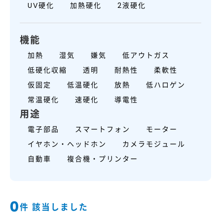
UV硬化
加熱硬化
2液硬化
機能
加熱
湿気
嫌気
低アウトガス
低硬化収縮
透明
耐熱性
柔軟性
仮固定
低温硬化
放熱
低ハロゲン
常温硬化
速硬化
導電性
用途
電子部品
スマートフォン
モーター
イヤホン・ヘッドホン
カメラモジュール
自動車
複合機・プリンター
0
件 該当しました